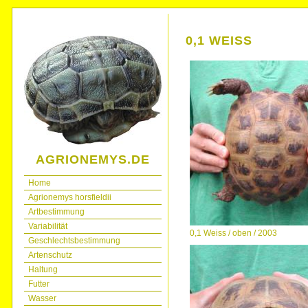
0,1 WEISS
AGRIONEMYS.DE
Home
Agrionemys horsfieldii
Artbestimmung
Variabilität
0,1 Weiss / oben / 2003
Geschlechtsbestimmung
Artenschutz
Haltung
Futter
Wasser