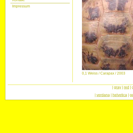
Kontakt
Impressum
0,1 Weiss / Carapax / 2003
|
gray
|
red
|
|
verdana
|
helvetica
|
g