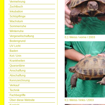
Vermehrung
Zuchtbuch
Inkubation
Schlüpflinge
Wachstum
Sommerruhe
Winterruhe
Vergesellschaftung
0,1 Weiss / vorne / 2003
Bodengrund
UV Licht
Baden
Kot / Urin
Krankheiten
Quarantäne
Anschaffung
Abschaffung
Kennzeichnung
Verkauf
Technik
Fachbegriffe
Über diese Website
0,1 Weiss / links / 2003