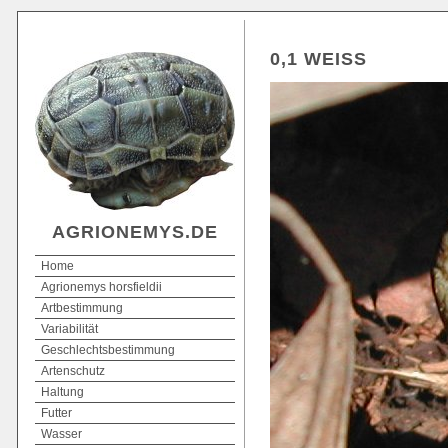
0,1 WEISS
AGRIONEMYS.DE
Home
Agrionemys horsfieldii
Artbestimmung
Variabilität
Geschlechtsbestimmung
Artenschutz
Haltung
Futter
Wasser