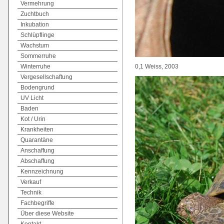
Vermehrung
Zuchtbuch
Inkubation
Schlüpflinge
Wachstum
Sommerruhe
Winterruhe
0,1 Weiss, 2003
Vergesellschaftung
Bodengrund
UV Licht
Baden
Kot / Urin
Krankheiten
Quarantäne
Anschaffung
Abschaffung
Kennzeichnung
Verkauf
Technik
Fachbegriffe
Über diese Website