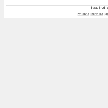
|
gray
|
red
|
|
verdana
|
helvetica
|
g