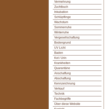
Vermehrung
Zuchtbuch
Inkubation
Schlüpflinge
Wachstum
Sommerruhe
Winterruhe
Vergesellschaftung
Bodengrund
UV Licht
Baden
Kot / Urin
Krankheiten
Quarantäne
Anschaffung
Abschaffung
Kennzeichnung
Verkauf
Technik
Fachbegriffe
Über diese Website