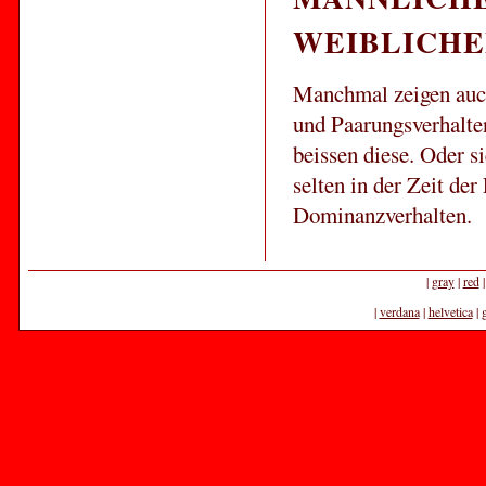
WEIBLICHE
Manchmal zeigen auch
und Paarungsverhalte
beissen diese. Oder s
selten in der Zeit de
Dominanzverhalten.
|
gray
|
red
|
verdana
|
helvetica
|