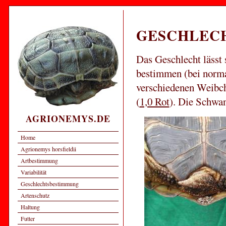
GESCHLEC
Das Geschlecht lässt 
bestimmen (bei norma
verschiedenen Weibch
(
1,0 Rot
). Die Schwan
AGRIONEMYS.DE
Home
Agrionemys horsfieldii
Artbestimmung
Variabilität
Geschlechtsbestimmung
Artenschutz
Haltung
Futter