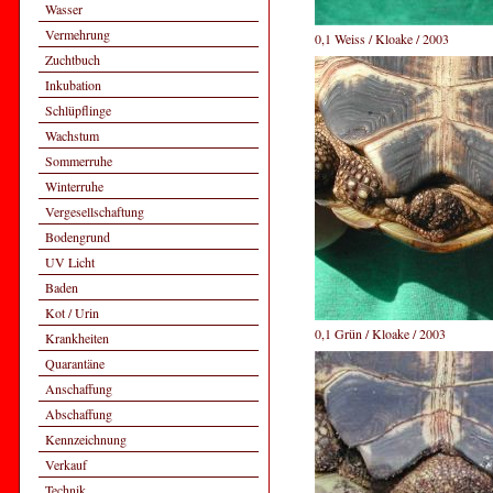
Wasser
Vermehrung
0,1 Weiss / Kloake / 2003
Zuchtbuch
Inkubation
Schlüpflinge
Wachstum
Sommerruhe
Winterruhe
Vergesellschaftung
Bodengrund
UV Licht
Baden
Kot / Urin
0,1 Grün / Kloake / 2003
Krankheiten
Quarantäne
Anschaffung
Abschaffung
Kennzeichnung
Verkauf
Technik