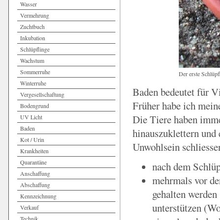
Wasser
Vermehrung
Zuchtbuch
Inkubation
Schlüpflinge
Wachstum
Sommerruhe
Der erste Schlüpf
Winterruhe
Baden bedeutet für Vi
Vergesellschaftung
Früher habe ich meine
Bodengrund
Die Tiere haben imme
UV Licht
Baden
hinauszuklettern und 
Kot / Urin
Unwohlsein schliessen
Krankheiten
Quarantäne
nach dem Schlüpf
Anschaffung
mehrmals vor der
Abschaffung
gehalten werden 
Kennzeichnung
unterstützen (Wo
Verkauf
Technik