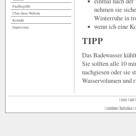
einmal nach der 
Fachbegriffe
nehmen sie siche
Über diese Website
Winterruhe in tr
Kontakt
wenn ich eine Ko
Impressum
TIPP
Das Badewasser kühlt
Sie sollten alle 10 mi
nachgiesen oder sie s
Wasservolumen und ri
|
gray
|
red
|
verdana
|
helvetica
|