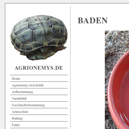
BADEN
AGRIONEMYS.DE
Home
Agrionemys horsfieldii
Artbestimmung
Variabilität
Geschlechtsbestimmung
Artenschutz
Haltung
Futter