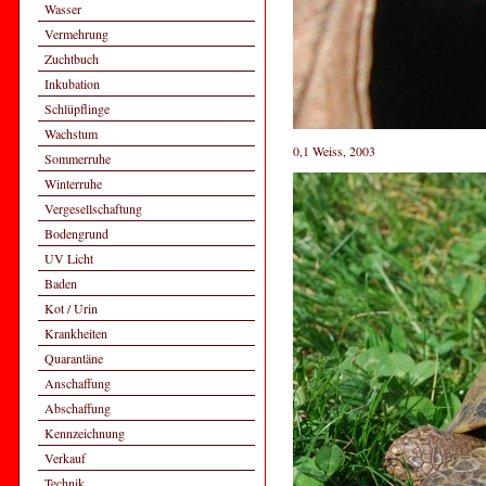
Wasser
Vermehrung
Zuchtbuch
Inkubation
Schlüpflinge
Wachstum
0,1 Weiss, 2003
Sommerruhe
Winterruhe
Vergesellschaftung
Bodengrund
UV Licht
Baden
Kot / Urin
Krankheiten
Quarantäne
Anschaffung
Abschaffung
Kennzeichnung
Verkauf
Technik