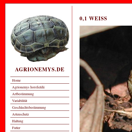
0,1 WEISS
AGRIONEMYS.DE
Home
Agrionemys horsfieldii
Artbestimmung
Variabilität
Geschlechtsbestimmung
Artenschutz
Haltung
Futter