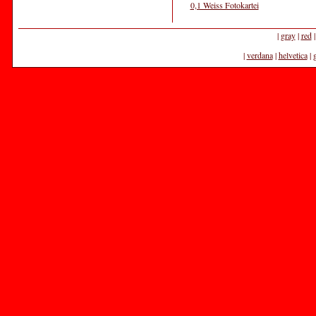
0,1 Weiss Fotokartei
|
gray
|
red
|
verdana
|
helvetica
|