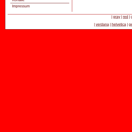
Kontakt
Impressum
|
gray
|
red
|
|
verdana
|
helvetica
|
g